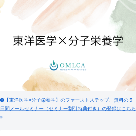
【東洋医学×分子栄養学】のファーストステップ、無料の５
日間メールセミナー（セミナー割引特典付き）の登録はこちら