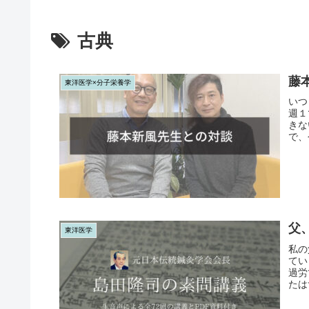
古典
藤
東洋医学×分子栄養学
いつ
週１
きな
で、
父
東洋医学
私の
てい
過労
たは