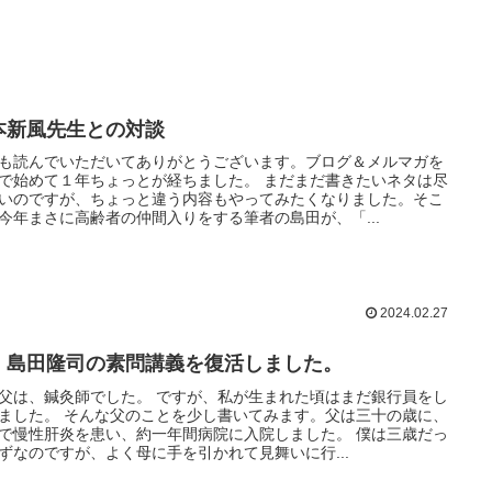
本新風先生との対談
も読んでいただいてありがとうございます。ブログ＆メルマガを
で始めて１年ちょっとが経ちました。 まだまだ書きたいネタは尽
いのですが、ちょっと違う内容もやってみたくなりました。そこ
今年まさに高齢者の仲間入りをする筆者の島田が、「...
2024.02.27
、島田隆司の素問講義を復活しました。
父は、鍼灸師でした。 ですが、私が生まれた頃はまだ銀行員をし
ました。 そんな父のことを少し書いてみます。父は三十の歳に、
で慢性肝炎を患い、約一年間病院に入院しました。 僕は三歳だっ
ずなのですが、よく母に手を引かれて見舞いに行...