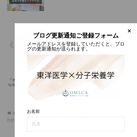
ブログ更新通知ご登録フォーム
メールアドレスを登録していただくと、ブロ
「技術だけでは超えられない壁」の正体
グの更新通知が送られます。
『それは生活習慣の問題ですね』で終わ
らせない鍼灸師になるために
お名前
ホーム
ブログ
東洋医学×分子栄養学
アメリ
カが認めた「食事の真実」