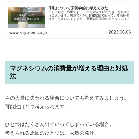
牛乳について栄養学的に考えてみた
こんにちは、島田です。 いつも読んでいただき、ありがと
うございます。突然ですが、骨粗鬆症で困っている高齢者
はとても多いんですよね。 骨粗鬆症学会のデータ（2015
年）によると、骨粗鬆症の国内の患者数は、女性が980万
人、男性300万人。 女...
2023.06.06
www.kiryu-omlca.jp
マグネシウムの消費量が増える理由と対処
法
４の大量に失われる場合についても考えてみましょう。
可能性は２つ考えられます。
ひとつはたくさん出ていってしまっている場合。
考えられる原因のひとつは、大量の発汗
。