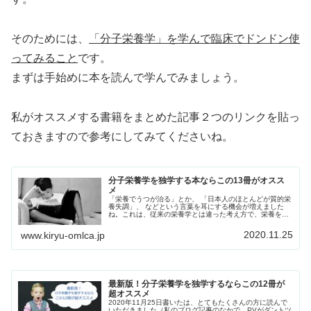
そのためには、
「分子栄養学」を学んで臨床でドンドン使
ってみること
です。
まずは手始めに本を読んで学んでみましょう。
私がオススメする書籍をまとめた記事２つのリンクを貼っ
ておきますので参考にしてみてくださいね。
分子栄養学を独学する本ならこの13冊がオスス
メ
「栄養でうつが治る」とか、 「日本人のほとんどが質的栄
養失調」、 などという言葉を耳にする機会が増えました
ね。これは、従来の栄養学とは違った考え方で、栄養を見
直す動きが活発になってきた証拠だと思っています。この
考え方を「分子栄養学」といいま...
2020.11.25
www.kiryu-omlca.jp
最新版！分子栄養学を独学するならこの12冊が
超オススメ
2020年11月25日書いたは、とてもたくさんの方に読んで
いただきました（私のブログ記事のなかで、PVがダントツ