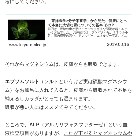
考にしてください。
「東洋医学×分子栄養学」から見た、健康にとっ
て本当に大切な胃についての基本 その２
前回は、胃酸の出が悪いことでさまざまな問題が起こると
いうお話でした。 具体的には、タンパク不足、ミネラル不
足、腸内環境の悪化、アレルギー、エネルギー不足、メン
タルの不安定などです。今回は「ではどうしたらいいの
か？」ということについて書いてみ...
2019.08.16
www.kiryu-omlca.jp
それから
マグネシウムは、皮膚からも吸収できます
。
エプソムソルト
（ソルトというけど実は硫酸マグネシウ
ム）をお風呂に入れて入ると、皮膚から吸収されて不足を
補えるしカラダがとっても温まります。
吸収が悪い人にはススメてみてください。
ところで、
ALP
（アルカリフォスファターゼ）という血
液検査項目がありますが、
これが下がるとマグネシウムや